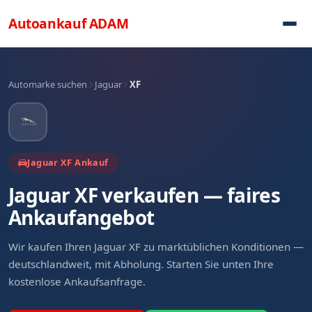
Direkt zum Inhalt
Autoankauf
ADAM
Automarke suchen
Jaguar
XF
Jaguar XF Ankauf
Jaguar XF verkaufen — faires
Ankaufangebot
Wir kaufen Ihren Jaguar XF zu marktüblichen Konditionen —
deutschlandweit, mit Abholung. Starten Sie unten Ihre
kostenlose Ankaufsanfrage.