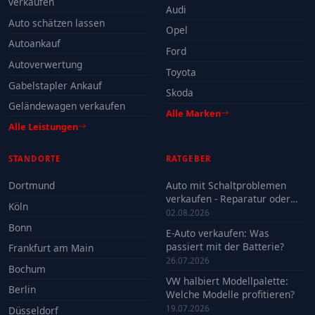
verkaufen
Audi
Auto schätzen lassen
Opel
Autoankauf
Ford
Autoverwertung
Toyota
Gabelstapler Ankauf
Skoda
Geländewagen verkaufen
Alle Marken
Alle Leistungen
STANDORTE
RATGEBER
Dortmund
Auto mit Schaltproblemen
verkaufen - Reparatur oder
Köln
Verkauf?
02.08.2026
Bonn
E-Auto verkaufen: Was
passiert mit der Batterie?
Frankfurt am Main
26.07.2026
Bochum
VW halbiert Modellpalette:
Berlin
Welche Modelle profitieren?
19.07.2026
Düsseldorf