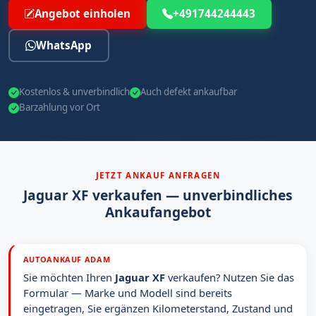
Angebot einholen
+491744244443
WhatsApp
Kostenlos & unverbindlich
Auch defekt ankaufbar
Barzahlung vor Ort
JETZT ANKAUF ANFRAGEN
Jaguar XF verkaufen — unverbindliches
Ankaufangebot
AUTOANKAUF ADAM
Sie möchten Ihren
Jaguar XF
verkaufen? Nutzen Sie das
Formular — Marke und Modell sind bereits
eingetragen, Sie ergänzen Kilometerstand, Zustand und